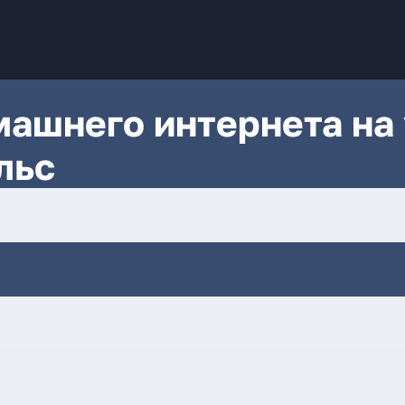
ашнего интернета на 
льс