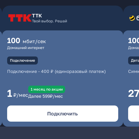
ТТК
Твой выбор. Решай
100
10
мбит/сек
Домашний интернет
Дома
Подключение
Дет
Подключение
-
400 ₽ (единоразовый платеж)
Симк
1 месяц по акции
1
2
₽/мес
Далее
599
₽/мес
Подключить