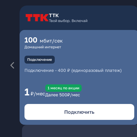
ТТК
Твой выбор. Включай
100
мбит/сек
Домашний интернет
Подключение
Подключение
-
400 ₽ (единоразовый платеж)
1 месяц по акции
1
₽/мес
Далее
500
₽/мес
Подключить