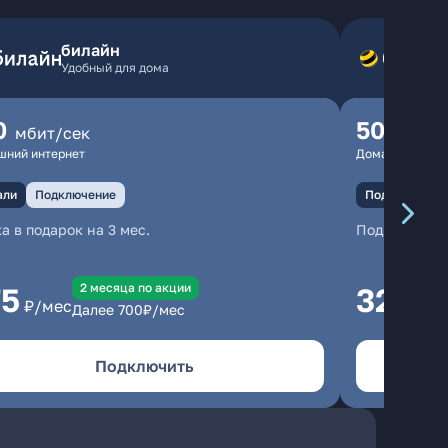
билайн
Удобный для дома
0
500
мбит/сек
мбит
шний интернет
Домашний инте
али
Подключение
Подключение
а в подарок на 3 мес.
Подключени
2 месяцa по акции
75
325
₽/мес
₽/м
Далее
700
₽/мес
Подключить