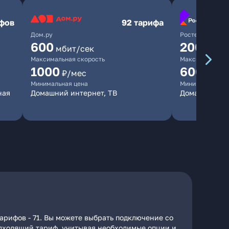
ифов
92 тарифа
Дом.ру
Ростелеком
600
200
мбит/сек
мбит/
Максимальная скорость
Максимальная 
1000
600
₽/мес
₽/ме
Минимальная цена
Минимальная ц
ная
Домашний интернет, ТВ
Домашний ин
тарифов - 71. Вы можете выбрать подключение со
подходящий тариф, учитывая необходимые опции и