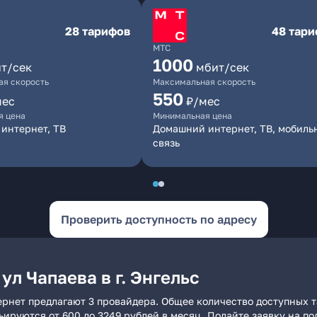
28 тарифов
48 тар
МТС
1000
т/сек
мбит/сек
я скорость
Максимальная скорость
550
мес
₽/мес
я цена
Минимальная цена
интернет, ТВ
Домашний интернет, ТВ, мобиль
связь
Проверить доступность по адресу
ул Чапаева в г. Энгельс
тернет предлагают 3 провайдера. Общее количество доступных 
рьируются от 600 до 3249 рублей в месяц. Подайте заявку на 