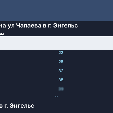
а ул Чапаева в г. Энгельс
ом
22
28
32
35
39
 г. Энгельс