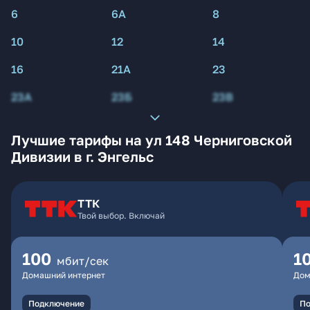
6
6А
8
10
12
14
16
21А
23
23А
23Б
23В
Лучшие тарифы на ул 148 Черниговской
Дивизии в г. Энгельс
ТТК
Твой выбор. Включай
100
1
мбит/сек
Домашний интернет
Дом
Подключение
По