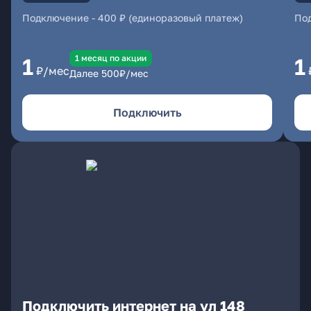
Подключение
-
400 ₽ (единоразовый платеж)
По
1 месяц по акции
1
1
₽/мес
Далее
500
₽/мес
Подключить
Подключить интернет на ул 148