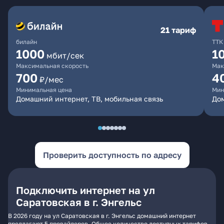
21 тариф
билайн
ТТК
1000
1
мбит/сек
Максимальная скорость
Мак
700
4
₽/мес
Минимальная цена
Мин
Домашний интернет, ТВ, мобильная связь
До
Проверить доступность по адресу
Подключить интернет на ул
Саратовская в г. Энгельс
В 2026 году на ул Саратовская в г. Энгельс домашний интернет
предлагают 5 провайдеров. Общее количество доступных тарифов -