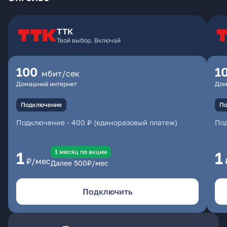
ТТК
Твой выбор. Включай
100
1
мбит/сек
Домашний интернет
Дом
Подключение
По
Подключение
-
400 ₽ (единоразовый платеж)
По
1 месяц по акции
1
1
₽/мес
Далее
500
₽/мес
Подключить