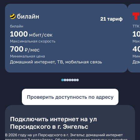
21 тариф
билайн
ТТК
1000
1
мбит/сек
Максимальная скорость
Мак
700
4
₽/мес
Минимальная цена
Мин
Домашний интернет, ТВ, мобильная связь
До
Проверить доступность по адресу
Подключить интернет на ул
Персидского в г. Энгельс
В 2026 году на ул Персидского в г. Энгельс домашний интернет
предлагают 3 провайдера. Общее количество доступных тарифов -