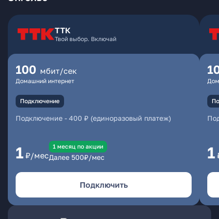
ТТК
Твой выбор. Включай
100
1
мбит/сек
Домашний интернет
Дом
Подключение
По
Подключение
-
400 ₽ (единоразовый платеж)
По
1 месяц по акции
1
1
₽/мес
Далее
500
₽/мес
Подключить