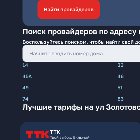
Найти провайдеров
Поиск провайдеров по адресу н
Воспользуйтесь поиском, чтобы найти свой д
14
33
45А
46
49
51
74
83
Лучшие тарифы на ул Золотовск
ТТК
Твой выбор. Включай