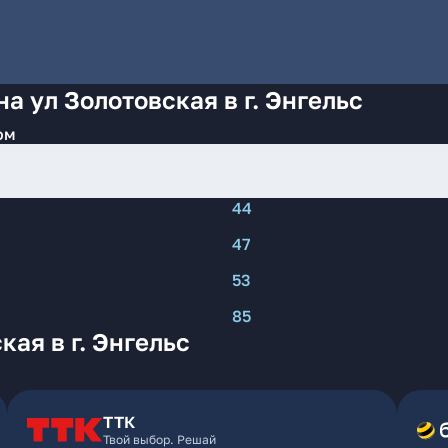
а ул Золотовская в г. Энгельс
ом
44
47
53
85
ая в г. Энгельс
ТТК
Твой выбор. Решай