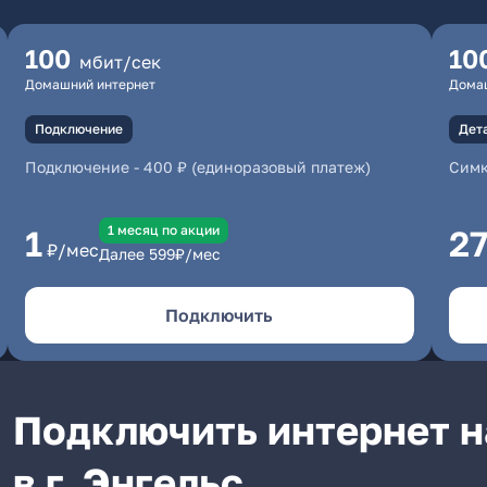
100
10
мбит/сек
Домашний интернет
Дома
Подключение
Дет
Подключение
-
400 ₽ (единоразовый платеж)
Симк
1 месяц по акции
1
2
₽/мес
Далее
599
₽/мес
Подключить
Подключить интернет н
в г. Энгельс