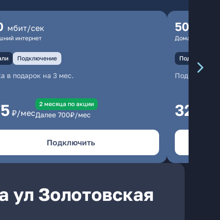
0
500
мбит/сек
мбит
шний интернет
Домашний инте
али
Подключение
Подключение
а в подарок на 3 мес.
Подключени
2 месяцa по акции
75
325
₽/мес
₽/м
Далее
700
₽/мес
Подключить
а ул Золотовская