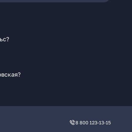
ьс?
овская?
8 800 123-13-15