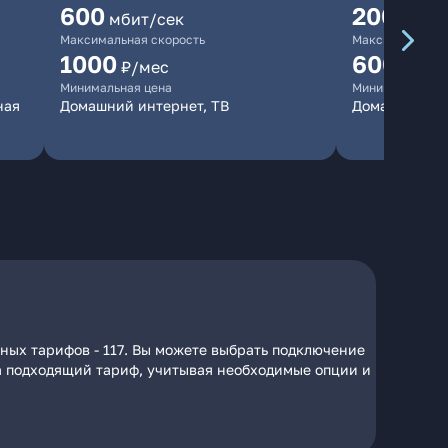
600
200
мбит/сек
мбит/
Максимальная скорость
Максимальная 
1000
600
₽/мес
₽/ме
Минимальная цена
Минимальная ц
ная
Домашний интернет, ТВ
Домашний ин
пных тарифов - 117. Вы можете выбрать подключение
 на подходящий тариф, учитывая необходимые опции и