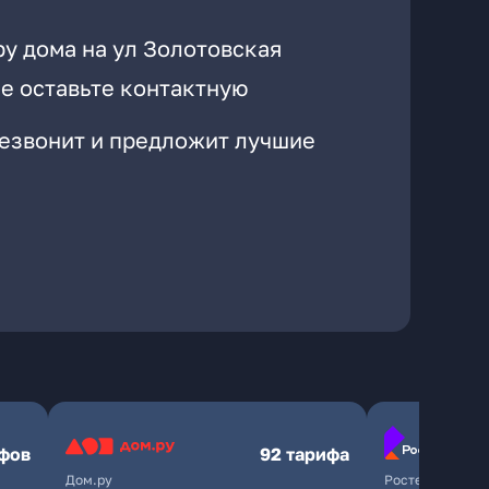
у дома на ул Золотовская
е оставьте контактную
резвонит и предложит лучшие
ифов
92 тарифа
Дом.ру
Ростелеком