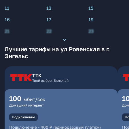
11
13
15
16
17
19
21
22
23
Лучшие тарифы на ул Ровенская в г.
Энгельс
ТТК
Твой выбор. Включай
100
1
мбит/сек
Домашний интернет
Дом
Подключение
По
Подключение
-
400 ₽ (единоразовый платеж)
По