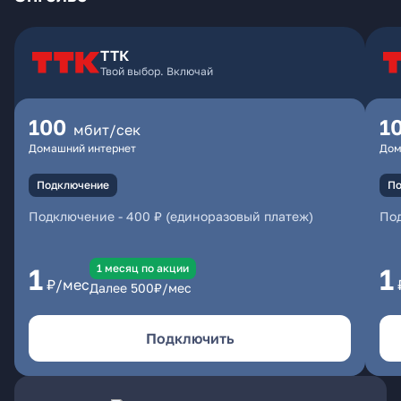
ТТК
Твой выбор. Включай
100
1
мбит/сек
Домашний интернет
Дом
Подключение
По
Подключение
-
400 ₽ (единоразовый платеж)
По
1 месяц по акции
1
1
₽/мес
Далее
500
₽/мес
Подключить