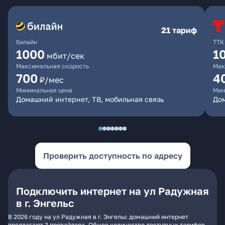
21 тариф
билайн
ТТК
1000
1
мбит/сек
Максимальная скорость
Мак
700
4
₽/мес
Минимальная цена
Мин
Домашний интернет, ТВ, мобильная связь
До
Проверить доступность по адресу
Подключить интернет на ул Радужная
в г. Энгельс
В 2026 году на ул Радужная в г. Энгельс домашний интернет
предлагают 3 провайдера. Общее количество доступных тарифов -