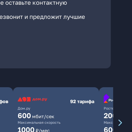
е оставьте контактную
резвонит и предложит лучшие
ифов
92 тарифа
Дом.ру
Ростелеком
600
200
мбит/сек
мбит/
Максимальная скорость
Максимальная 
1000
600
₽/мес
₽/ме