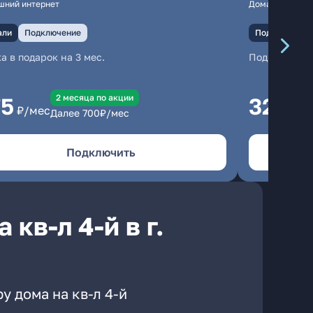
шний интернет
Домашний инте
али
Подключение
Подключение
а в подарок на 3 мес.
Подключени
2 месяцa по акции
75
325
₽/мес
₽/м
Далее
700
₽/мес
Подключить
кв-л 4-й в г.
у дома на кв-л 4-й