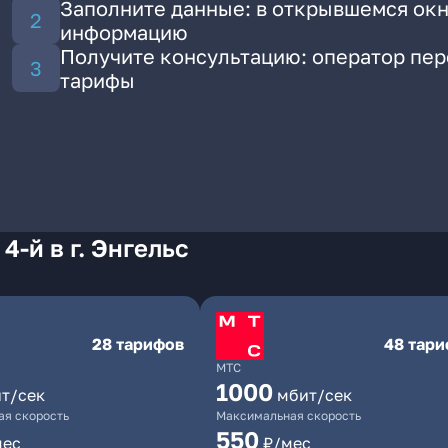
Заполните данные: в открывшемся окн
информацию
Получите консультацию: оператор пе
тарифы
4-й в г. Энгельс
28 тарифов
48 тар
МТС
1000
т/сек
мбит/сек
я скорость
Максимальная скорость
550
мес
₽/мес