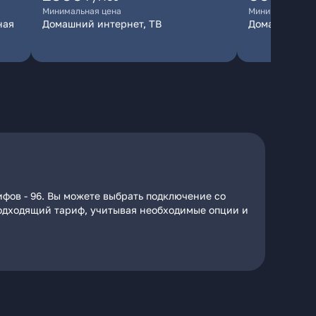
Минимальная цена
Минимальная ц
ная
Домашний интернет, ТВ
Домашний ин
ифов - 96. Вы можете выбрать подключение со
 подходящий тариф, учитывая необходимые опции и