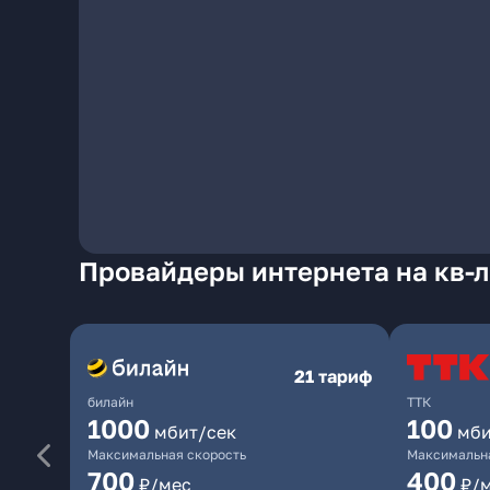
Провайдеры интернета на кв-л 
21 тариф
билайн
ТТК
1000
100
мбит/сек
мби
Максимальная скорость
Максимальна
700
400
₽/мес
₽/