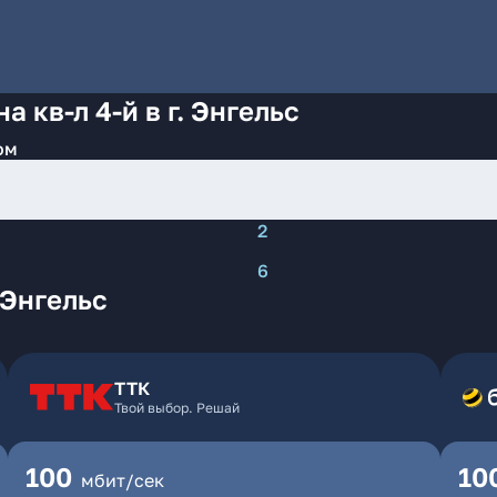
 кв-л 4-й в г. Энгельс
ом
2
6
 Энгельс
ТТК
Твой выбор. Решай
100
10
мбит/сек