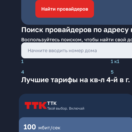
Найти провайдеров
Поиск провайдеров по адресу на
Воспользуйтесь поиском, чтобы найти свой д
1
1 к1
4
5
Лучшие тарифы на кв-л 4-й в г.
ТТК
Твой выбор. Включай
100
мбит/сек