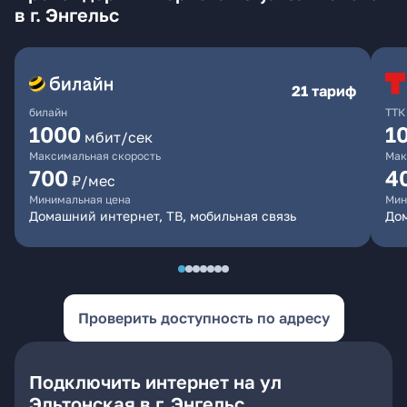
в г. Энгельс
21 тариф
билайн
ТТК
1000
1
мбит/сек
Максимальная скорость
Мак
700
4
₽/мес
Минимальная цена
Мин
Домашний интернет, ТВ, мобильная связь
До
Проверить доступность по адресу
Подключить интернет на ул
Эльтонская в г. Энгельс