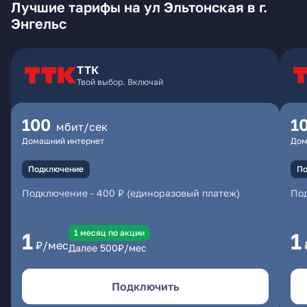
Лучшие тарифы на ул Эльтонская в г.
Энгельс
ТТК
Твой выбор. Включай
100
1
мбит/сек
Домашний интернет
Дом
Подключение
По
Подключение
-
400 ₽ (единоразовый платеж)
По
1 месяц по акции
1
1
₽/мес
Далее
500
₽/мес
Подключить