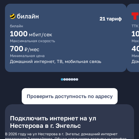
21 тариф
билайн
ТТК
1000
1
мбит/сек
Максимальная скорость
Мак
700
4
₽/мес
Минимальная цена
Мин
Домашний интернет, ТВ, мобильная связь
До
Проверить доступность по адресу
Подключить интернет на ул
Нестерова в г. Энгельс
В 2026 году на ул Нестерова в г. Энгельс домашний интернет
предлагают 2 провайдера. Общее количество доступных тарифов -