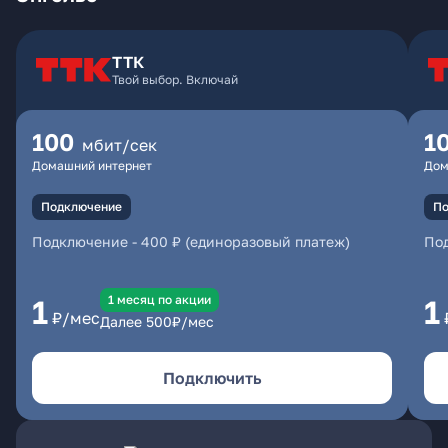
ТТК
Твой выбор. Включай
100
1
мбит/сек
Домашний интернет
Дом
Подключение
По
Подключение
-
400 ₽ (единоразовый платеж)
По
1 месяц по акции
1
1
₽/мес
Далее
500
₽/мес
Подключить